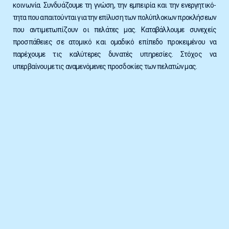
κοινωνία. Συνδυάζουμε τη γνώση, την εμπειρία και την ε­νεργη­τικό­
τητα που απαι­τούνται για την επίλυση των πολύπλοκων προκλήσεων
που αντι­με­τω­πί­ζουν οι πελάτες μας.
Καταβάλλουμε συνεχείς
προσπάθειες σε ατομικό και ομαδικό επίπεδο προκειμένου να
παρέχουμε τις καλύτερες δυνατές υπηρεσίες. Στόχος να
υπερβαίνουμε τις αναμενόμενες προσδοκίες των πελατών μας.