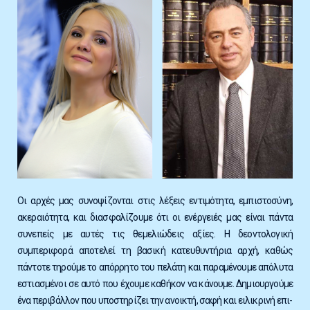
Οι αρχές μας συνοψίζονται στις λέξεις εν­τιμό­τητα, εμπι­στο­σύνη,
ακε­ραιό­τητα, και δια­σφα­λί­ζουμε ότι οι ενέργειές μας είναι πάντα
συνεπείς με αυτές τις θεμελιώδεις αξίες. Η δεοντολογική
συμπεριφορά αποτελεί τη βασική κα­τευ­θυν­τήρια αρχή, καθώς
πάντοτε τηρούμε το απόρρητο του πελάτη και παραμένουμε απόλυτα
εστιασμένοι σε αυτό που έχουμε καθήκον να κάνουμε.
Δημιουργούμε
ένα περιβάλλον που υπο­στηρίζει την ανοικτή, σαφή και ειλι­κρινή επι­